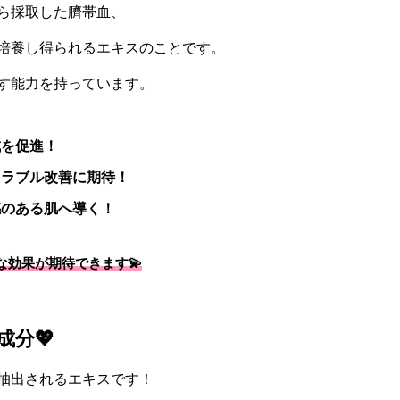
ら採取した臍帯血、
培養し得られるエキスのことです。
す能力を持っています。
成を促進！
トラブル改善に期待！
感のある肌へ導く！
効果が期待できます💫
成分💖
抽出されるエキスです！