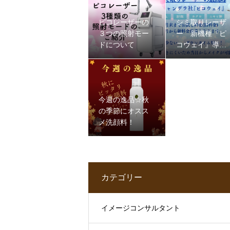
ピコレーザーの
シミ取りレーザ
３つの照射モー
ー 新機種『ピ
ドについて
コウェイ』導
入！！
今週の逸品☆秋
の季節にオスス
メ洗顔料！
カテゴリー
イメージコンサルタント