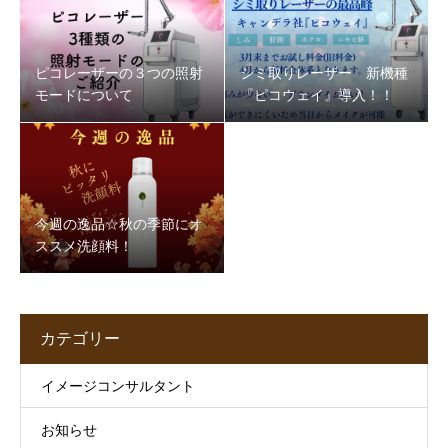
ピコレーザーの３つの照射
シミ取りレーザー 新機種
モードについて
『ピコウェイ』導入！！
今週の逸品☆秋の季節にオ
ススメ洗顔料！
カテゴリー
イメージコンサルタント
お知らせ