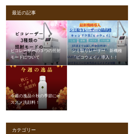
最近の記事
ピコレーザーの３つの照射
シミ取りレーザー 新機種
モードについて
『ピコウェイ』導入！！
今週の逸品☆秋の季節にオ
ススメ洗顔料！
カテゴリー