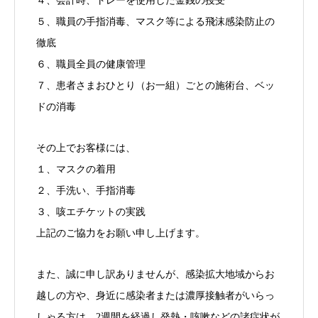
４、会計時、トレーを使用した金銭の授受
５、職員の手指消毒、マスク等による飛沫感染防止の
徹底
６、職員全員の健康管理
７、患者さまおひとり（お一組）ごとの施術台、ベッ
ドの消毒
その上でお客様には、
１、マスクの着用
２、手洗い、手指消毒
３、咳エチケットの実践
上記のご協力をお願い申し上げます。
また、誠に申し訳ありませんが、感染拡大地域からお
越しの方や、身近に感染者または濃厚接触者がいらっ
しゃる方は、2週間を経過し発熱・咳嗽などの諸症状が